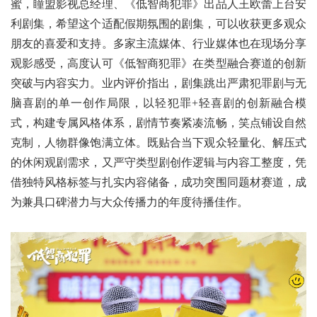
蜜，瞳盟影视总经理、《低智商犯罪》出品人王欧蕾上台安
利剧集，希望这个适配假期氛围的剧集，可以收获更多观众
朋友的喜爱和支持。多家主流媒体、行业媒体也在现场分享
观影感受，高度认可《低智商犯罪》在类型融合赛道的创新
突破与内容实力。业内评价指出，剧集跳出严肃犯罪剧与无
脑喜剧的单一创作局限，以轻犯罪+轻喜剧的创新融合模
式，构建专属风格体系，剧情节奏紧凑流畅，笑点铺设自然
克制，人物群像饱满立体。既贴合当下观众轻量化、解压式
的休闲观剧需求，又严守类型剧创作逻辑与内容工整度，凭
借独特风格标签与扎实内容储备，成功突围同题材赛道，成
为兼具口碑潜力与大众传播力的年度待播佳作。