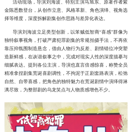
活动现场，导演刘海波、特别主演马旭东、原著作者紫
金陈悉数登台，从创作立意、风格革新、角色演绎、视角选
择等维度，深度拆解剧集创作思路与差异化表达。
导演刘海波立足类型创新，以笨贼低智商“喜感”群像为
独特叙事视角，打破严肃犯罪剧集的常规拍摄手法，不再依
靠压抑氛围制造悬念，借由人物行为反差、剧情错位冲突塑
造新鲜感，在诙谐叙事之中，完成对现实人性的深度描摹与
细腻表达。提到各位主演，导演也直言倍感惊喜，称赞全员
精准拿捏剧集荒诞喜剧调性，不拘泥于正剧套路表演，松弛
自然、自带喜感，把角色的独特魅力在荒诞剧情中演绎得淋
漓尽致，为整部剧的乌龙笑点与人物质感增色不少。