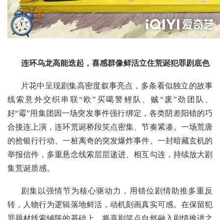
连环乌龙高能迭起，喜感群像鲜活立住荒诞犯罪剧底色
片花中呈现剧集高密度叙事亮点，多条看似独立的故事
线索意外交织串联“欧”买噶警鲤队、贼“废”劲团队、
好“霉”用集团因一场突发事件强行绑定，各类阴差阳错的巧
合接连上演，连环荒诞桥段笑点密集、节奏紧凑。一场荒唐
的抢银行行动、一桩离奇的突发爆炸事件、一封暗藏玄机的
举报信件，多重悬念线索层层递进、相互勾连，持续放大剧
集荒诞质感。
剧集以强情节为核心驱动力，用错位剧情助推多重反
转，人物行为逻辑落地鲜活，动机刻画真实可感。在保留犯
罪题材线索铺陈的基础上，将喜剧笑点自然融入剧情推进之