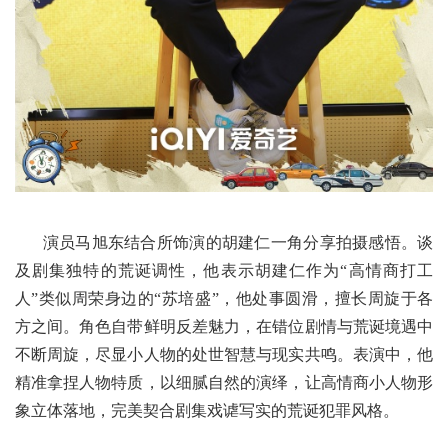
演员马旭东结合所饰演的胡建仁一角分享拍摄感悟。谈
及剧集独特的荒诞调性，他表示胡建仁作为“高情商打工
人”类似周荣身边的“苏培盛”，他处事圆滑，擅长周旋于各
方之间。角色自带鲜明反差魅力，在错位剧情与荒诞境遇中
不断周旋，尽显小人物的处世智慧与现实共鸣。表演中，他
精准拿捏人物特质，以细腻自然的演绎，让高情商小人物形
象立体落地，完美契合剧集戏谑写实的荒诞犯罪风格。