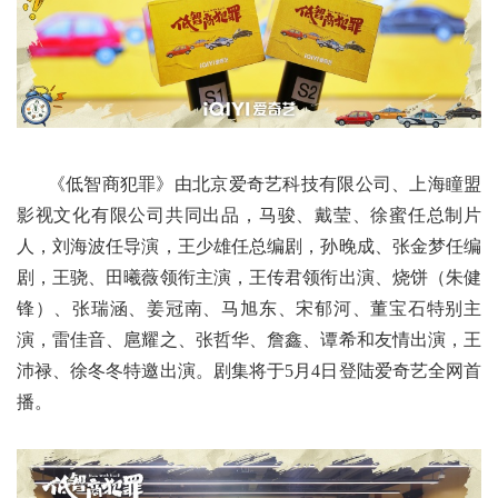
《低智商犯罪》由北京爱奇艺科技有限公司、上海瞳盟
影视文化有限公司共同出品，马骏、戴莹、徐蜜任总制片
人，刘海波任导演，王少雄任总编剧，孙晚成、张金梦任编
剧，王骁、田曦薇领衔主演，王传君领衔出演、烧饼（朱健
锋）、张瑞涵、姜冠南、马旭东、宋郁河、董宝石特别主
演，雷佳音、扈耀之、张哲华、詹鑫、谭希和友情出演，王
沛禄、徐冬冬特邀出演。剧集将于5月4日登陆爱奇艺全网首
播。